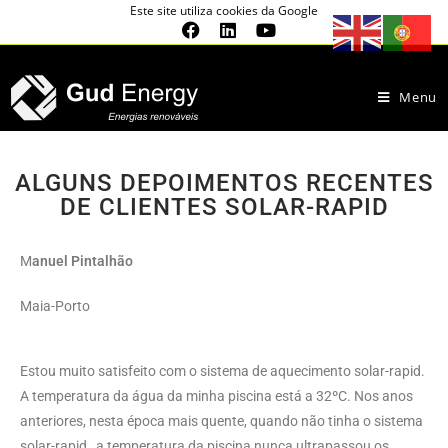
Este site utiliza cookies da Google
Menu
ALGUNS DEPOIMENTOS RECENTES
DE CLIENTES SOLAR-RAPID
M
anuel Pintalhão
Maia-Porto
Estou muito satisfeito com o sistema de aquecimento solar-rapid.
A temperatura da água da minha piscina está a 32ºC. Nos anos
anteriores, nesta época mais quente, quando não tinha o sistema
solar-rapid, a temperatura da piscina nunca ultrapassou os