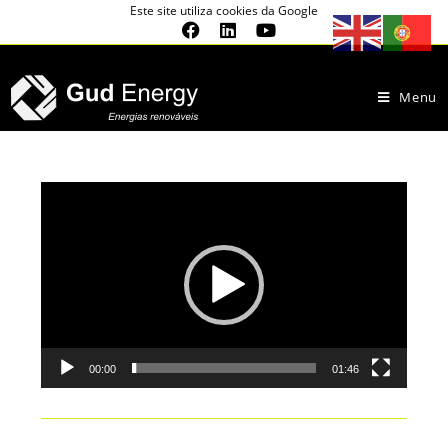
Este site utiliza cookies da Google
Menu
Reprodutor
de
vídeo
00:00
01:46